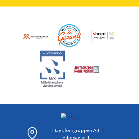
Hagblomgruppen AB
Pilotvägen 4