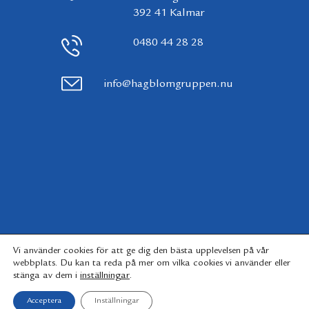
392 41 Kalmar
0480 44 28 28
info@hagblomgruppen.nu
Vi använder cookies för att ge dig den bästa upplevelsen på vår
webbplats. Du kan ta reda på mer om vilka cookies vi använder eller
inställningar
.
stänga av dem i
Acceptera
Inställningar